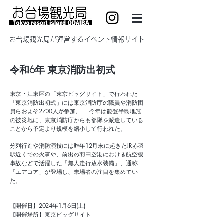
​お台場観光局が運営するイベント情報サイト
令和6年 東京消防出初式
東京・江東区の「東京ビッグサイト」で行われた
「東京消防出初式」には東京消防庁の職員や消防団
員らおよそ2700人が参加。
​今年は
能登半島地震
の被災地に、東京消防庁からも部隊を派遣している
ことから予定より規模を縮小して行われた。
分列行進や消防演技には昨年12月末に起きたJR赤羽
駅近くでの火事や、前出の羽田空港における航空機
事故などで活躍した「無人走行放水装備」、通称
「エアコア」が登場し、来場者の注目を集めてい
た。
【開催日】
2024年1月6日(土)
【開催場所】東京ビッグサイト