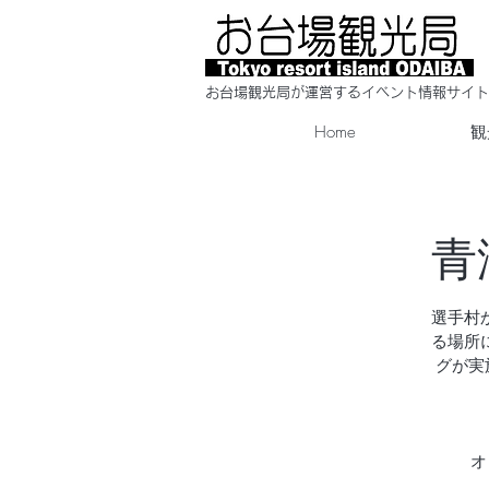
​お台場観光局が運営するイベント情報サイト
Home
観
青
選手村
る場所
グが実
オ