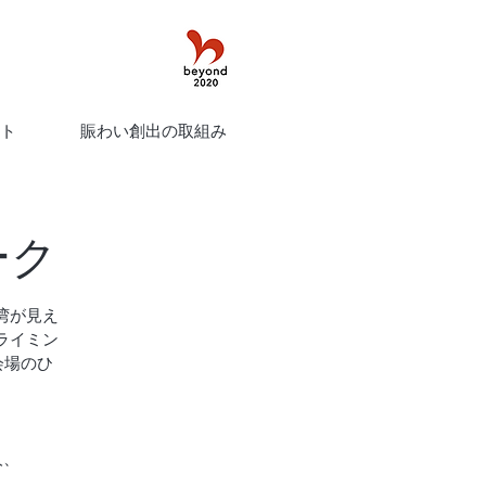
ト
賑わい創出の取組み
ーク
湾が見え
ライミン
会場のひ
人、