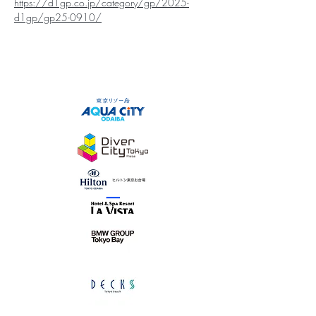
https://d1gp.co.jp/category/gp/2025-
d1gp/gp25-0910/