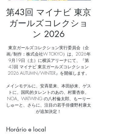
第43回 マイナビ 東京
ガールズコレクショ
ン 2026
東京ガールズコレクション実⾏委員会（企
画/制作：株式会社W TOKYO）は、2026年
9⽉19⽇（⼟）に横浜アリーナにて、『第
43回 マイナビ 東京ガールズコレクション
2026 AUTUMN/WINTER』を開催します。
メインモデルに、安⻫星来、本⽥紗来、ゲス
トに、国⺠的タレントのあの、村重杏奈、
NOA、WATWING の⼋村倫太郎、もーりー
しゅーと、さらに、注⽬の若⼿俳優野村康太
が追加決定！
Horário e local