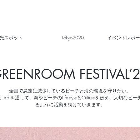
光スポット
Tokyo2020
イベントレポー
REENROOM FESTIVAL’
全国で急速に減少しているビーチと海の環境を守りたい。
c と Art を通して、海やビーチのLifestyleとCultureを伝え、大切なビ
るように活動を続けていきます。