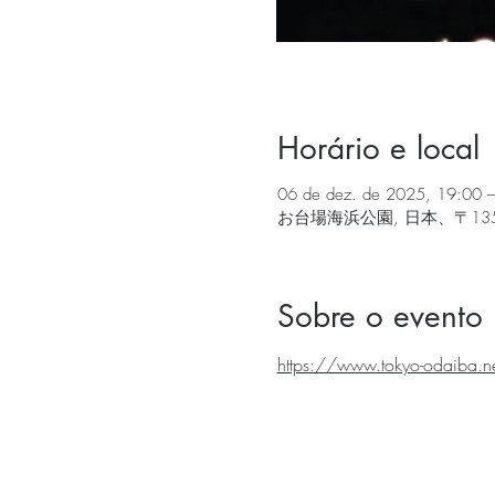
Horário e local
06 de dez. de 2025, 19:00 
お台場海浜公園, 日本、〒13
Sobre o evento
https://www.tokyo-odaiba.