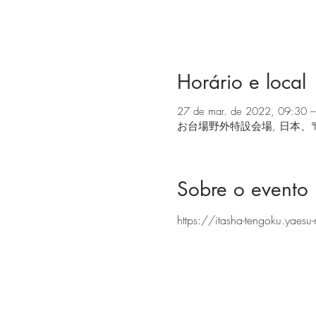
Horário e local
27 de mar. de 2022, 09:30
お台場野外特設会場, 日本、〒
Sobre o evento
https://itasha-tengoku.yaes