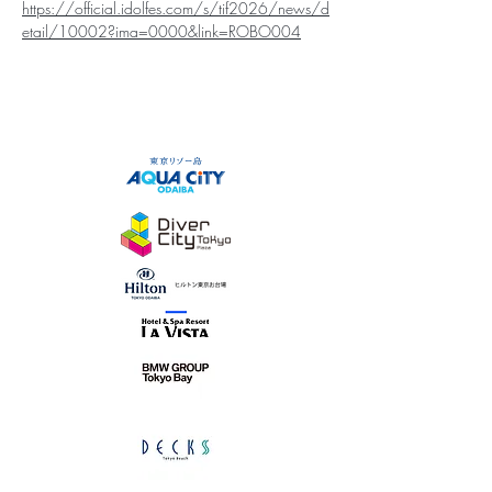
https://official.idolfes.com/s/tif2026/news/d
etail/10002?ima=0000&link=ROBO004